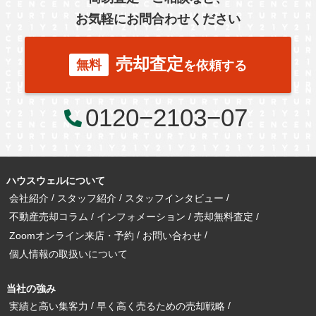
羽生市
幸手市
北葛飾郡
富士見市
所沢市
お気軽にお問合わせください
台東区
東京都北区
足立区
練馬区
売却査定
無料
を依頼する
千葉市
柏市
流山市
0120−2103−07
秦野市
厚木市
ハウスウェルについて
会社紹介
スタッフ紹介
スタッフインタビュー
古河市
つくば市
牛久市
不動産売却コラム
インフォメーション
売却無料査定
Zoomオンライン来店・予約
お問い合わせ
個人情報の取扱いについて
宇都宮市
当社の強み
実績と高い集客力
早く高く売るための売却戦略
札幌市