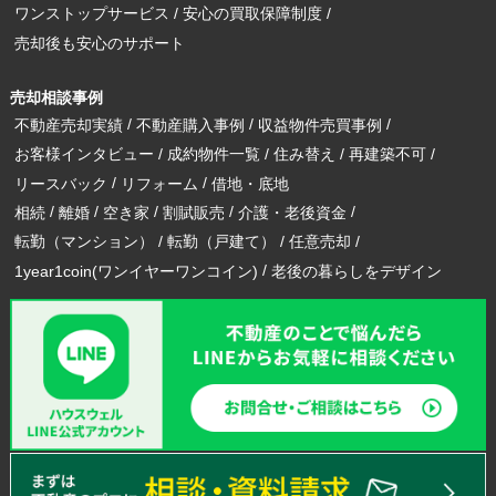
ワンストップサービス
安心の買取保障制度
売却後も安心のサポート
売却相談事例
不動産売却実績
不動産購入事例
収益物件売買事例
お客様インタビュー
成約物件一覧
住み替え
再建築不可
リースバック
リフォーム
借地・底地
相続
離婚
空き家
割賦販売
介護・老後資金
転勤（マンション）
転勤（戸建て）
任意売却
1year1coin(ワンイヤーワンコイン)
老後の暮らしをデザイン