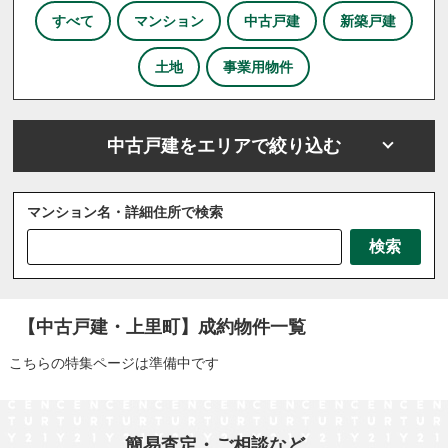
すべて
マンション
中古戸建
新築戸建
土地
事業用物件
中古戸建をエリアで絞り込む
マンション名・詳細住所で検索
さいたま市
川越市
川口市
上尾市
越谷市
検索
戸田市
ふじみ野市
坂戸市
三芳町
三郷市
八潮市
北本市
吉川市
和光市
宮代町
川島町
志木市
新座市
春日部市
朝霞市
【中古戸建・上里町】成約物件一覧
杉戸町
東松山市
松伏町
桶川市
久喜市
こちらの特集ページは準備中です
熊谷市
狭山市
白岡市
草加市
蓮田市
蕨市
鴻巣市
上里町
伊奈町
吉見町
日高市
鶴ヶ島市
加須市
入間市
行田市
簡易査定・ご相談など、