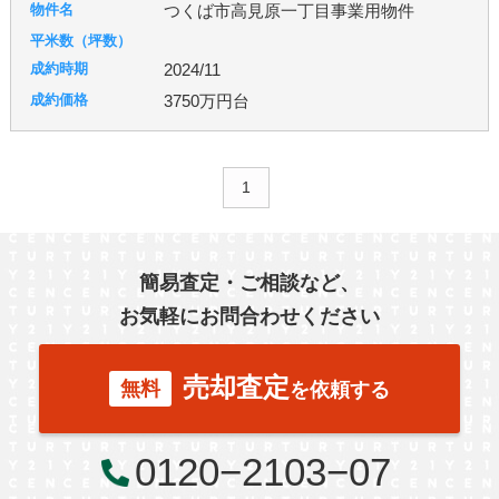
つくば市高見原一丁目事業用物件
羽生市
幸手市
北葛飾郡
富士見市
所沢市
2024/11
3750万円台
台東区
東京都北区
足立区
練馬区
千葉市
柏市
流山市
1
秦野市
厚木市
簡易査定・ご相談など、
お気軽にお問合わせください
古河市
つくば市
牛久市
売却査定
無料
を依頼する
宇都宮市
0120−2103−07