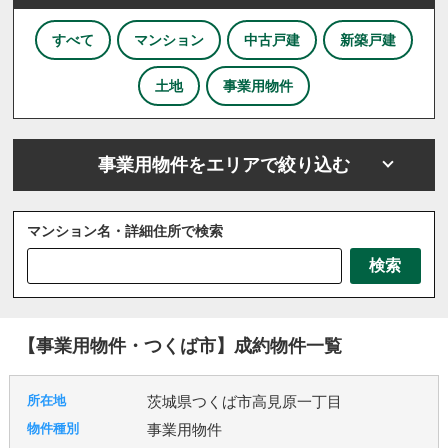
すべて
マンション
中古戸建
新築戸建
土地
事業用物件
事業用物件をエリアで絞り込む
マンション名・詳細住所で検索
さいたま市
川越市
川口市
上尾市
越谷市
検索
戸田市
ふじみ野市
坂戸市
三芳町
三郷市
八潮市
北本市
吉川市
和光市
宮代町
川島町
志木市
新座市
春日部市
朝霞市
【事業用物件・つくば市】成約物件一覧
杉戸町
東松山市
松伏町
桶川市
久喜市
熊谷市
狭山市
白岡市
草加市
蓮田市
茨城県つくば市高見原一丁目
蕨市
鴻巣市
上里町
伊奈町
吉見町
事業用物件
日高市
鶴ヶ島市
加須市
入間市
行田市