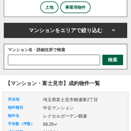
土地
事業用物件
マンションをエリアで絞り込む
マンション名・詳細住所で検索
さいたま市
川越市
川口市
上尾市
越谷市
検索
戸田市
ふじみ野市
坂戸市
三芳町
三郷市
八潮市
北本市
吉川市
和光市
宮代町
川島町
志木市
新座市
春日部市
朝霞市
【マンション・富士見市】成約物件一覧
杉戸町
東松山市
松伏町
桶川市
久喜市
熊谷市
狭山市
白岡市
草加市
蓮田市
埼玉県富士見市鶴瀬東2丁目
蕨市
鴻巣市
上里町
伊奈町
吉見町
中古マンション
日高市
鶴ヶ島市
加須市
入間市
行田市
レクセルガーデン鶴瀬
羽生市
幸手市
北葛飾郡
富士見市
所沢市
68.39㎡