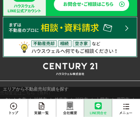
エリアから不動産売却実績を探す
売却査定はこちら（無料）
さいたま市
川越市
越谷市
川口市
上尾市
戸田市
春日部市
白岡市
蓮田市
伊奈町
三郷市
吉川市
草加市
蕨市
ふじみ野市
富士見市
桶川市
北本市
メニュー
熊谷市
久喜市
朝霞市
志木市
鴻巣市
所沢市
新座市