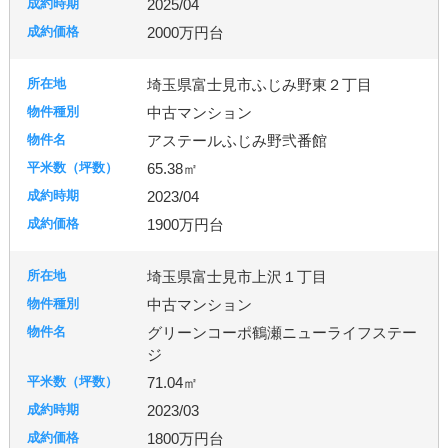
2025/04
台東区
東京都北区
足立区
練馬区
2000万円台
埼玉県富士見市ふじみ野東２丁目
千葉市
柏市
流山市
中古マンション
アステールふじみ野弐番館
65.38㎡
秦野市
厚木市
2023/04
1900万円台
古河市
つくば市
牛久市
埼玉県富士見市上沢１丁目
中古マンション
宇都宮市
グリーンコーポ鶴瀬ニューライフステー
ジ
71.04㎡
札幌市
2023/03
1800万円台