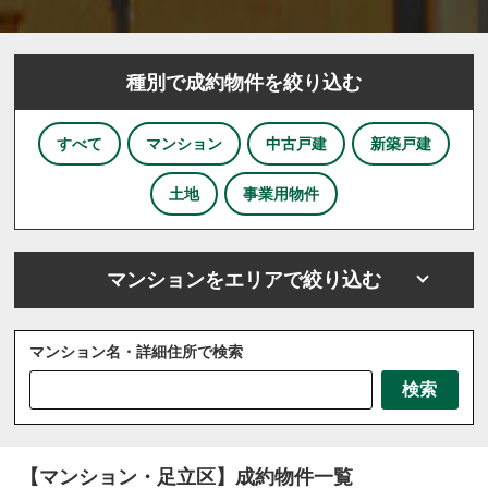
種別で成約物件を絞り込む
すべて
マンション
中古戸建
新築戸建
土地
事業用物件
マンションをエリアで絞り込む
マンション名・詳細住所で検索
さいたま市
川越市
川口市
上尾市
越谷市
検索
戸田市
ふじみ野市
坂戸市
三芳町
三郷市
八潮市
北本市
吉川市
和光市
宮代町
川島町
志木市
新座市
春日部市
朝霞市
【マンション・足立区】成約物件一覧
杉戸町
東松山市
松伏町
桶川市
久喜市