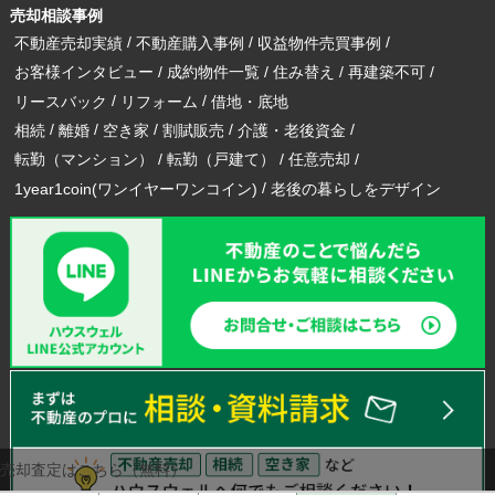
売却相談事例
不動産売却実績
不動産購入事例
収益物件売買事例
お客様インタビュー
成約物件一覧
住み替え
再建築不可
リースバック
リフォーム
借地・底地
相続
離婚
空き家
割賦販売
介護・老後資金
転勤（マンション）
転勤（戸建て）
任意売却
1year1coin(ワンイヤーワンコイン)
老後の暮らしをデザイン
売却査定はこちら（無料）