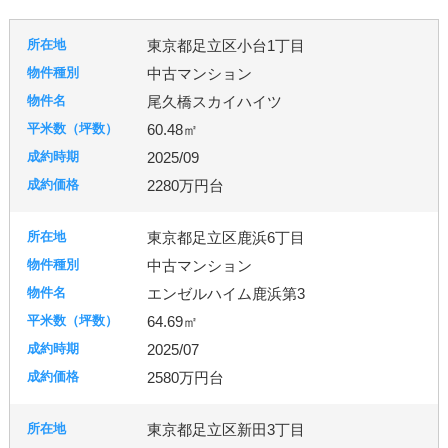
熊谷市
狭山市
白岡市
草加市
蓮田市
東京都足立区小台1丁目
蕨市
鴻巣市
上里町
伊奈町
吉見町
中古マンション
日高市
鶴ヶ島市
加須市
入間市
行田市
尾久橋スカイハイツ
羽生市
幸手市
北葛飾郡
富士見市
所沢市
60.48㎡
2025/09
台東区
東京都北区
足立区
練馬区
2280万円台
東京都足立区鹿浜6丁目
千葉市
柏市
流山市
中古マンション
エンゼルハイム鹿浜第3
64.69㎡
秦野市
厚木市
2025/07
2580万円台
古河市
つくば市
牛久市
東京都足立区新田3丁目