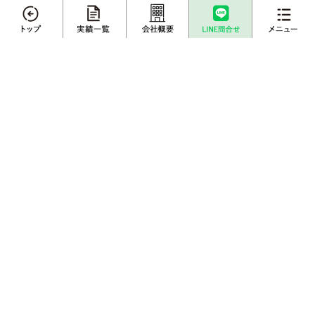
メニュー
エリアから不動産売却実績を探す
さいたま市
川越市
越谷市
川口市
上尾市
戸田市
不動産売却
プロに
店舗案内
査定依頼
売却相談
春日部市
白岡市
蓮田市
伊奈町
三郷市
吉川市
草加市
蕨市
ふじみ野市
富士見市
桶川市
北本市
売却実績一覧
不動産購入事例
熊谷市
久喜市
朝霞市
志木市
鴻巣市
所沢市
新座市
成約物件一覧
お客様インタビュー
栃木エリアから不動産売却実績を探す
栃木県
宇都宮市
小山市
鹿沼市
下野市
埼玉県内の不動産情報サイトはこちら