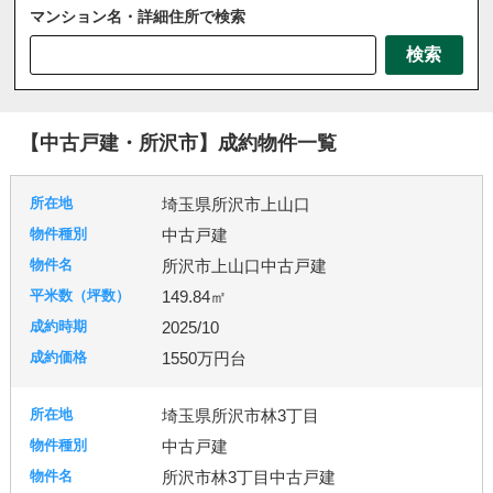
マンション名・詳細住所で検索
さいたま市
川越市
川口市
上尾市
越谷市
検索
戸田市
ふじみ野市
坂戸市
三芳町
三郷市
八潮市
北本市
吉川市
和光市
宮代町
川島町
志木市
新座市
春日部市
朝霞市
【中古戸建・所沢市】成約物件一覧
杉戸町
東松山市
松伏町
桶川市
久喜市
熊谷市
狭山市
白岡市
草加市
蓮田市
埼玉県所沢市上山口
蕨市
鴻巣市
上里町
伊奈町
吉見町
中古戸建
日高市
鶴ヶ島市
加須市
入間市
行田市
所沢市上山口中古戸建
羽生市
幸手市
北葛飾郡
富士見市
所沢市
149.84㎡
2025/10
台東区
東京都北区
足立区
練馬区
1550万円台
埼玉県所沢市林3丁目
千葉市
柏市
流山市
中古戸建
所沢市林3丁目中古戸建