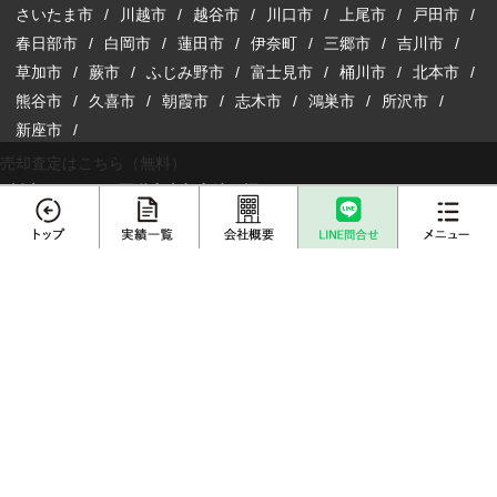
さいたま市
川越市
越谷市
川口市
上尾市
戸田市
春日部市
白岡市
蓮田市
伊奈町
三郷市
吉川市
草加市
蕨市
ふじみ野市
富士見市
桶川市
北本市
熊谷市
久喜市
朝霞市
志木市
鴻巣市
所沢市
新座市
売却査定はこちら（無料）
栃木エリアから不動産売却実績を探す
栃木県
宇都宮市
小山市
鹿沼市
下野市
メニュー
埼玉県内の不動産情報サイトはこちら
埼玉の注文建築サイトはこちら
不動産売却
プロに
店舗案内
査定依頼
売却相談
収益物件の購入・売却サイトはこちら
売却実績一覧
不動産購入事例
離婚専門サイトはこちら
賃貸総合サイトはこちら