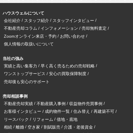
ハウスウェルについて
会社紹介
スタッフ紹介
スタッフインタビュー
不動産売却コラム
インフォメーション
売却無料査定
Zoomオンライン来店・予約
お問い合わせ
個人情報の取扱いについて
当社の強み
実績と高い集客力
早く高く売るための売却戦略
ワンストップサービス
安心の買取保障制度
売却後も安心のサポート
売却相談事例
不動産売却実績
不動産購入事例
収益物件売買事例
お客様インタビュー
成約物件一覧
住み替え
再建築不可
リースバック
リフォーム
借地・底地
相続
離婚
空き家
割賦販売
介護・老後資金